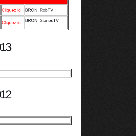
Cliquez ici
BRON: RobTV
BRON: StoriesTV
Cliquez ici
013
012