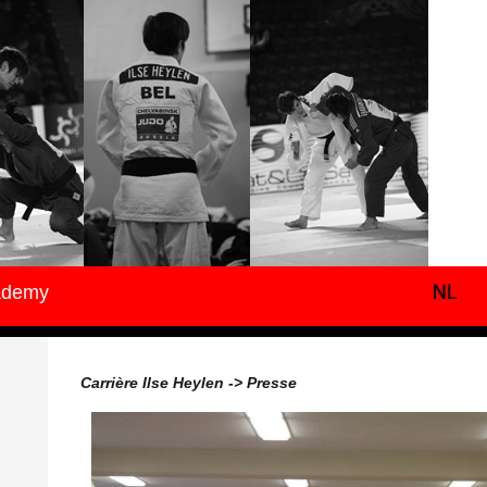
ademy
Carrière Ilse Heylen -> Presse