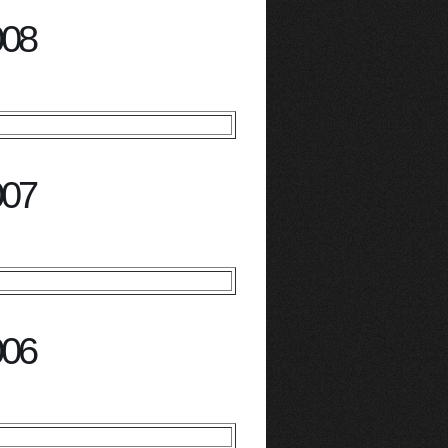
008
007
006