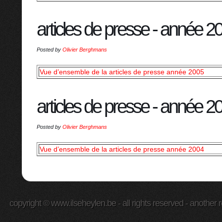
articles de presse - année 2
Posted by
Olivier Berghmans
Vue d’ensemble de la articles de presse année 2005
articles de presse - année 2
Posted by
Olivier Berghmans
Vue d’ensemble de la articles de presse année 2004
copyright © www.ilseheylen.be - all rights reserved - another r