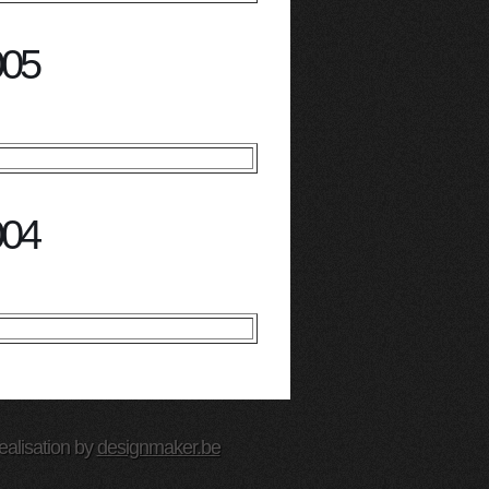
005
004
ealisation by
designmaker.be