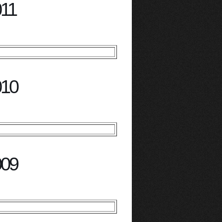
011
010
009